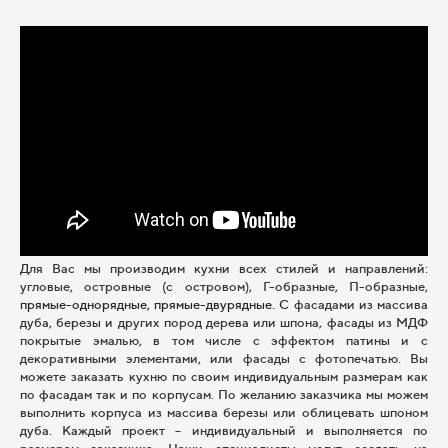
Для Вас мы производим кухни всех стилей и направлений:
угловые, островные (с островом), Г-образные, П-образные,
прямые-однорядные,
прямые-двурядные. С
фасадами из массива
дуба, березы и других пород дерева или шпона, фасады из МДФ
покрытые эмалью, в том числе с эффектом патины и с
декоративными элементами, или фасады с фотопечатью. Вы
можете заказать кухню по своим индивидуальным размерам как
по фасадам так и по корпусам. По желанию заказчика мы можем
выполнить корпуса из массива березы или облицевать шпоном
дуба. Каждый проект – индивидуальный и выполняется по