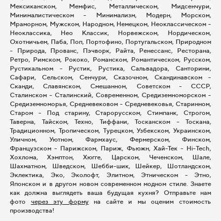
Мексиканском, Мемфис, Металлическом, Мидсенчури,
Минималистическом - Минимализм, Модерн, Морском,
Мраморном, Мужском, Народном, Немецком, Неоклассическом -
Неоклассика, Нео Классик, Норвежском, Нордическом,
Охотничьем, Паба, Поп, Портофино, Португальском, Природном
- Природа, Прованс, Пэчворк, Райта, Ренессанс, Ресторана,
Ретро, Римском, Рококо, Романском, Романтическом, Русском,
Рустикальном - Рустик, Рустика, Сальвадора, Санторини,
Сафари, Сельском, Сенчури, Сказочном, Скандинавском -
Сканди, Славянском, Смешанном, Советском - СССР,
Сталинском - Сталинский, Современном, Средиземноморском -
Средиземноморья, Средневековом - Средневековья, Старинном,
Старом - Под старину, Старорусском, Стимпанк, Строгом,
Таверна, Тайском, Техно, Тиффани, Тосканском - Тоскана,
Традиционном, Тропическом, Турецком, Узбекском, Украинском,
Уличном, Уютном, Фармхаус, Фермерском, Финском,
Французском - Парижском, Париж, Фьюжн, Хай-Тек - Hi-Tech,
Хохлома, Хэмптон, Хюгге, Царском, Чеченском, Шале,
Шахматном, Шведском, Шебби-шик, Шейкер, Шотландском,
Эклектика, Эко, Эколофт, Элитном, Этническом - Этно,
Японском и в другом новом современном модном стиле. Знаете
как должна выглядеть ваша будущая кухня? Отправьте нам
фото
через эту форму
на сайте и мы оценим стоимость
производства!