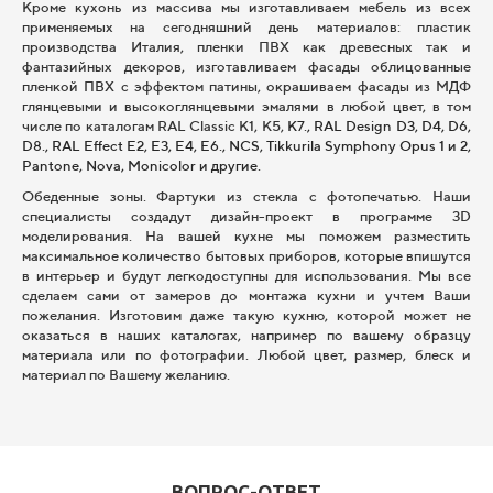
Кроме кухонь из массива мы изготавливаем мебель из всех
применяемых на сегодняшний день материалов: пластик
производства Италия, пленки ПВХ как древесных так и
фантазийных декоров, изготавливаем фасады облицованные
пленкой ПВХ с эффектом патины, окрашиваем фасады из МДФ
глянцевыми и высокоглянцевыми эмалями в любой цвет, в том
числе по каталогам RAL Classic K1, K5,
K7.,
RAL Design D3, D4, D6,
D8.,
RAL Effect E2, E3, E4, E6., NCS, Tikkurila Symphony Opus 1 и 2,
Pantone, Nova, Monicolor
и другие.
Обеденные зоны. Фартуки из стекла с фотопечатью. Наши
специалисты создадут дизайн-проект в программе 3D
моделирования. На вашей кухне мы поможем разместить
максимальное количество бытовых приборов, которые впишутся
в интерьер и будут легкодоступны для использования. Мы все
сделаем сами от замеров до монтажа кухни и учтем Ваши
пожелания. Изготовим даже такую кухню, которой может не
оказаться в наших каталогах, например по вашему образцу
материала или по фотографии. Любой цвет, размер, блеск и
материал по Вашему желанию.
ВОПРОС-ОТВЕТ