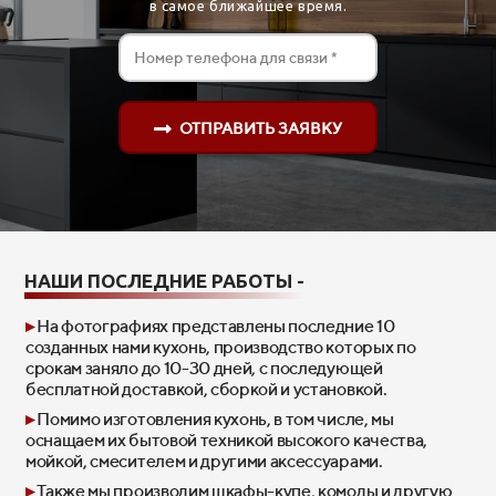
в самое ближайшее время.
ОТПРАВИТЬ ЗАЯВКУ
НАШИ
ПОСЛЕДНИЕ РАБОТЫ -
▸
На фотографиях представлены последние 10
созданных нами кухонь, производство которых по
срокам заняло до 10-30 дней, с последующей
бесплатной доставкой, сборкой и установкой.
▸
Помимо изготовления кухонь, в том числе, мы
оснащаем их бытовой техникой высокого качества,
мойкой,
смесителем и другими аксессуарами.
▸
Также мы производим шкафы-купе, комоды и другую