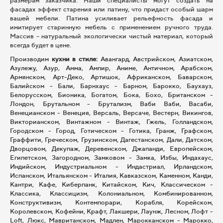
размерам заказчика. Наши специалисты могут создать на
фасадах эффект старения или патину, что придаст особый шарм
вашей мебели.
Патина усиливает рельефность фасада и
имитирует старинную мебель с применением ручного труда.
Массив – натуральный экологически чистый материал, который
всегда будет в цене.
Производим
кухни в стиле:
Авангард, Австрийском, Азиатском,
Азулежу, Азур, Амма, Ампир, Аниме, Античном, Арабском,
Армянском, Арт-Деко, Артишок, Африканском, Баварском,
Балийском - Бали, Барнхаус - Барном, Барокко, Баухауз,
Белорусском, Бионика, Богатом, Бока, Бохо, Британском -
Лондон, Брутальном - Брутализм, Ваби Ваби, Васаби,
Венецианском - Венеция, Версаль, Версаче, Вестерн, Викингов,
Викторианском, Винтажном - Винтаж, Гжель, Голландском,
Городском - Город, Готическом - Готика, Гранж, Графском,
Граффити, Греческом, Грузинском, Дагестанском, Дали, Датском,
Дворцовом, Декупаж, Деревенском, Джапанди, Европейском,
Египетском, Загородном, Замковом - Замка, Избы, Индахаус,
Индийском, Индустриальном - Индастриал, Ирландском,
Испанском, Итальянском - Италия, Кавказском, Каменном, Канди,
Кантри, Кафе, Киберпанк, Китайском, Кич, Классическом -
Классика, Классицизм, Колониальном, Комбинированном,
Конструктивизм, Контемпорари, Корабля, Корейском,
Королевском, Кофейни, Крафт, Лакшери, Лаунж, Лесном, Лофт -
Loft, Люкс, Мавританском, Мадлен, Марокканском - Марокко,